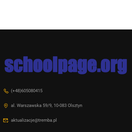
(+48)605080415
al. Warszawska 59/9, 10-083 Olsztyn
aktualizacje@tremba.pl