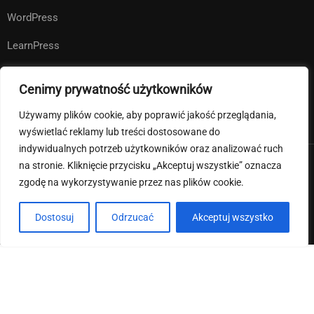
WordPress
LearnPress
WooCommerce
Cenimy prywatność użytkowników
bbPress
Używamy plików cookie, aby poprawić jakość przeglądania,
wyświetlać reklamy lub treści dostosowane do
indywidualnych potrzeb użytkowników oraz analizować ruch
na stronie. Kliknięcie przycisku „Akceptuj wszystkie” oznacza
Premium LMS & Online Education WordPress Theme
zgodę na wykorzystywanie przez nas plików cookie.
Klauzula informacyjna RODO
Deklaracja dostępności
Dostosuj
Odrzucać
Akceptuj wszystko
Regulamin strony internetowej i pliki cookies
Bezpłatnie