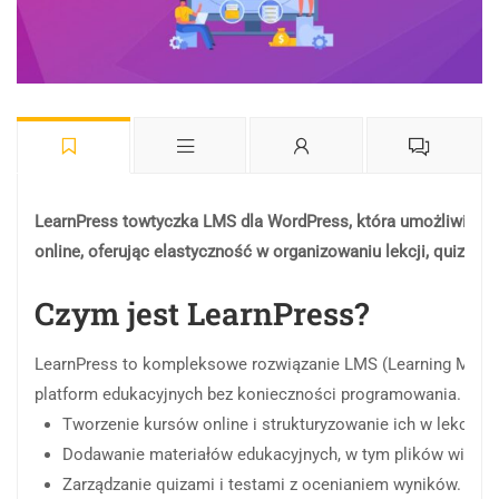
LearnPress
to
wtyczka
LMS
dla
WordPress,
która
umożliwia
tw
online,
oferując
elastyczność
w
organizowaniu
lekcji,
quizów
Czym
jest
LearnPress?
LearnPress
to
kompleksowe
rozwiązanie
LMS
(Learning
Mana
platform
edukacyjnych
bez
konieczności
programowania.
Wty
Tworzenie
kursów
online
i
strukturyzowanie
ich
w
lekcje
i
Dodawanie
materiałów
edukacyjnych,
w
tym
plików
wideo
Zarządzanie
quizami
i
testami
z
ocenianiem
wyników.