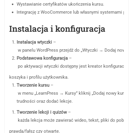
Wystawianie
certyfikatów
ukończenia
kursu.
Integrację
z
WooCommerce
lub
własnymi
systemami
płat
Instalacja
i
konfiguracja
Instalacja
wtyczki
–
w
panelu
WordPress
przejdź
do
„Wtyczki
→
Dodaj
nową”,
Podstawowa
konfiguracja
–
po
aktywacji
wtyczki
dostępny
jest
kreator
konfiguracji
(S
koszyka
i
profilu
użytkownika.
Tworzenie
kursu
–
w
menu
„LearnPress
→
Kursy”
kliknij
„Dodaj
nowy
kurs”.
M
trudności
oraz
dodać
lekcje.
Tworzenie
lekcji
i
quizów
–
każda
lekcja
może
zawierać
wideo,
tekst,
pliki
do
pobrani
prawda/fałsz
czy
otwarte.