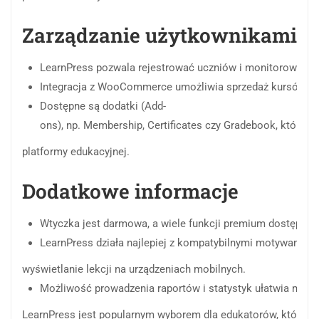
Zarządzanie
użytkownikami
i
LearnPress
pozwala
rejestrować
uczniów
i
monitorować
i
Integracja
z
WooCommerce
umożliwia
sprzedaż
kursów
z
Dostępne
są
dodatki
(Add-
ons),
np.
Membership,
Certificates
czy
Gradebook,
które
ro
platformy
edukacyjnej.
Dodatkowe
informacje
Wtyczka
jest
darmowa,
a
wiele
funkcji
premium
dostępny
LearnPress
działa
najlepiej
z
kompatybilnymi
motywami
W
wyświetlanie
lekcji
na
urządzeniach
mobilnych.
Możliwość
prowadzenia
raportów
i
statystyk
ułatwia
moni
LearnPress
jest
popularnym
wyborem
dla
edukatorów,
którzy