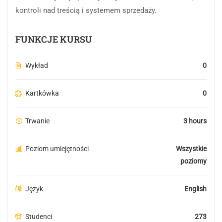
kontroli
nad
treścią
i
systemem
sprzedaży.
FUNKCJE KURSU
Wykład
0
Kartkówka
0
Trwanie
3 hours
Poziom umiejętności
Wszystkie
poziomy
Język
English
Studenci
273