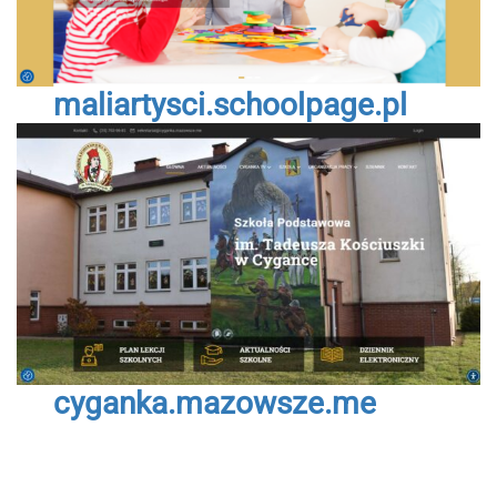
maliartysci.schoolpage.pl
cyganka.mazowsze.me