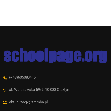
(+48)605080415
al. Warszawska 59/9, 10-083 Olsztyn
aktualizacje@tremba.pl