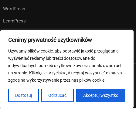
WordPress
LearnPress
WooCommerce
Cenimy prywatność użytkowników
bbPress
Używamy plików cookie, aby poprawić jakość przeglądania,
wyświetlać reklamy lub treści dostosowane do
indywidualnych potrzeb użytkowników oraz analizować ruch
na stronie. Kliknięcie przycisku „Akceptuj wszystkie” oznacza
Premium LMS & Online Education WordPress Theme
zgodę na wykorzystywanie przez nas plików cookie.
Klauzula informacyjna RODO
Deklaracja dostępności
Dostosuj
Odrzucać
Akceptuj wszystko
Regulamin strony internetowej i pliki cookies