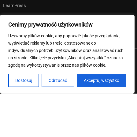
LearnPress
WooCommerce
Cenimy prywatność użytkowników
bbPress
Używamy plików cookie, aby poprawić jakość przeglądania,
wyświetlać reklamy lub treści dostosowane do
indywidualnych potrzeb użytkowników oraz analizować ruch
na stronie. Kliknięcie przycisku „Akceptuj wszystkie” oznacza
Premium LMS & Online Education WordPress Theme
zgodę na wykorzystywanie przez nas plików cookie.
Klauzula informacyjna RODO
Deklaracja dostępności
Dostosuj
Odrzucać
Akceptuj wszystko
Regulamin strony internetowej i pliki cookies