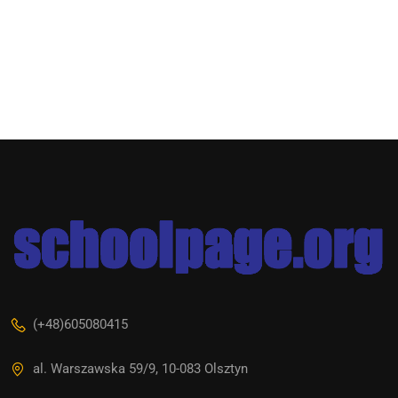
(+48)605080415
al. Warszawska 59/9, 10-083 Olsztyn