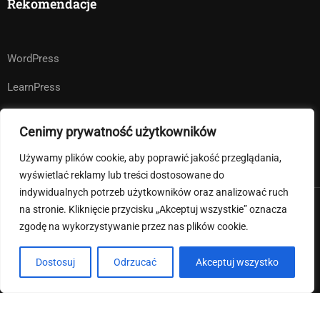
Rekomendacje
WordPress
LearnPress
WooCommerce
Cenimy prywatność użytkowników
bbPress
Używamy plików cookie, aby poprawić jakość przeglądania,
wyświetlać reklamy lub treści dostosowane do
indywidualnych potrzeb użytkowników oraz analizować ruch
na stronie. Kliknięcie przycisku „Akceptuj wszystkie” oznacza
Premium LMS & Online Education WordPress Theme
zgodę na wykorzystywanie przez nas plików cookie.
Klauzula informacyjna RODO
Deklaracja dostępności
Dostosuj
Odrzucać
Akceptuj wszystko
Regulamin strony internetowej i pliki cookies