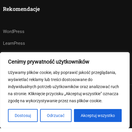
Rekomendacje
WordPress
LearnPress
WooCommerce
Cenimy prywatność użytkowników
bbPress
Używamy plików cookie, aby poprawić jakość przeglądania,
wyświetlać reklamy lub treści dostosowane do
indywidualnych potrzeb użytkowników oraz analizować ruch
na stronie. Kliknięcie przycisku „Akceptuj wszystkie” oznacza
Premium LMS & Online Education WordPress Theme
zgodę na wykorzystywanie przez nas plików cookie.
Klauzula informacyjna RODO
Deklaracja dostępności
Dostosuj
Odrzucać
Akceptuj wszystko
Regulamin strony internetowej i pliki cookies