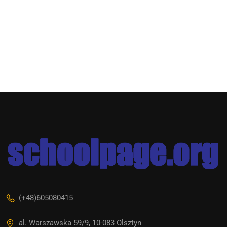
(+48)605080415
al. Warszawska 59/9, 10-083 Olsztyn